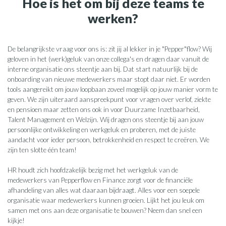
Hoe is het om bij deze teams te
werken?
De belangrijkste vraag voor ons is: zit jij al lekker in je "Pepper"flow? Wij
geloven in het (werk)geluk van onze collega's en dragen daar vanuit de
interne organisatie ons steentje aan bij. Dat start natuurlijk bij de
onboarding van nieuwe medewerkers maar stopt daar niet. Er worden
tools aangereikt om jouw loopbaan zoveel mogelijk op jouw manier vorm te
geven. We zijn uiteraard aanspreekpunt voor vragen over verlof, ziekte
en pensioen maar zetten ons ook in voor Duurzame Inzetbaarheid,
Talent Management en Welzijn. Wij dragen ons steentje bij aan jouw
persoonlijke ontwikkeling en werkgeluk en proberen, met de juiste
aandacht voor ieder persoon, betrokkenheid en respect te creëren. We
zijn ten slotte één team!
HR houdt zich hoofdzakelijk bezig met het werkgeluk van de
medewerkers van Pepperflow en Finance zorgt voor de financiële
afhandeling van alles wat daaraan bijdraagt. Alles voor een soepele
organisatie waar medewerkers kunnen groeien. Lijkt het jou leuk om
samen met ons aan deze organisatie te bouwen? Neem dan snel een
kijkje!